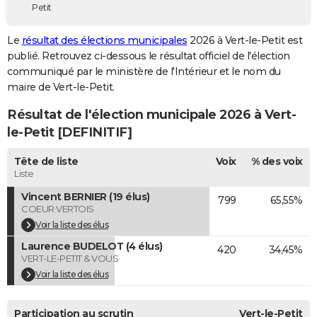
Petit
City break
Voyage de noces
Climat
Destinations
Voyage nature
Forum
+
PHOTO
Le
résultat des élections municipales
2026 à Vert-le-Petit est
GUIDES D'ACHAT
publié. Retrouvez ci-dessous le résultat officiel de l'élection
communiqué par le ministère de l'Intérieur et le nom du
BONS PLANS
maire de Vert-le-Petit.
CARTE DE VOEUX
Résultat de l'élection municipale 2026 à Vert-
Carte Bonne année
Carte Pâques
Carte de Noël
Carte Saint-Valentin
Carte d'anniversaire
le-Petit [DEFINITIF]
DICTIONNAIRE
Biographies
Expressions
Dictionnaire
Citations
Proverbes
Tête de liste
Voix
% des voix
PROGRAMME TV
Liste
COPAINS D'AVANT
Vincent BERNIER (19 élus)
799
65,55%
COEUR VERTOIS
Se connecter
Collèges
Universités
Service militaire
S'inscrire
Lycées
Primaires
Entreprises
Avis de recherche
AVIS DE DÉCÈS
Voir la liste des élus
Laurence BUDELOT (4 élus)
FORUM
420
34,45%
VERT-LE-PETIT & VOUS
Lifestyle
Sport
Television
Cinema
Bricolage
Culture
Auto
Voyage
Voir la liste des élus
Participation au scrutin
Vert-le-Petit