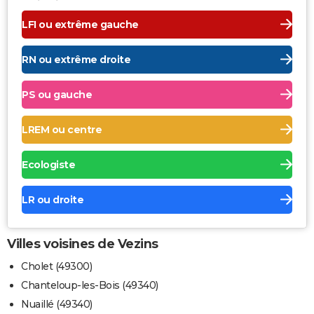
LFI ou extrême gauche
RN ou extrême droite
PS ou gauche
LREM ou centre
Ecologiste
LR ou droite
Villes voisines de Vezins
Cholet (49300)
Chanteloup-les-Bois (49340)
Nuaillé (49340)