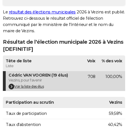
City break
Voyage de noces
Climat
Destinations
Voyage nature
Forum
+
PHOTO
Le
résultat des élections municipales
2026 à Vezins est publié.
Retrouvez ci-dessous le résultat officiel de l'élection
GUIDES D'ACHAT
communiqué par le ministère de l'Intérieur et le nom du
BONS PLANS
maire de Vezins.
Résultat de l'élection municipale 2026 à Vezins
CARTE DE VOEUX
[DEFINITIF]
Carte Bonne année
Carte Pâques
Carte de Noël
Carte Saint-Valentin
Carte d'anniversaire
DICTIONNAIRE
Tête de liste
Voix
% des voix
Biographies
Expressions
Dictionnaire
Citations
Proverbes
PROGRAMME TV
Liste
Cédric VAN VOOREN (19 élus)
708
100,00%
COPAINS D'AVANT
Vezins, pour l'avenir
Se connecter
Collèges
Universités
Service militaire
S'inscrire
Lycées
Primaires
Entreprises
Avis de recherche
Voir la liste des élus
AVIS DE DÉCÈS
FORUM
Participation au scrutin
Vezins
Lifestyle
Sport
Television
Cinema
Bricolage
Culture
Auto
Voyage
Taux de participation
59,58%
Taux d'abstention
40,42%