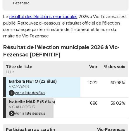
Fezensac
City break
Voyage de noces
Climat
Destinations
Voyage nature
Forum
+
PHOTO
Le
résultat des élections municipales
2026 à Vic-Fezensac est
GUIDES D'ACHAT
publié. Retrouvez ci-dessous le résultat officiel de l'élection
communiqué par le ministère de l'Intérieur et le nom du
BONS PLANS
maire de Vic-Fezensac.
CARTE DE VOEUX
Résultat de l'élection municipale 2026 à Vic-
Carte Bonne année
Carte Pâques
Carte de Noël
Carte Saint-Valentin
Carte d'anniversaire
Fezensac [DEFINITIF]
DICTIONNAIRE
Biographies
Expressions
Dictionnaire
Citations
Proverbes
Tête de liste
Voix
% des voix
PROGRAMME TV
Liste
COPAINS D'AVANT
Barbara NETO (22 élus)
1 072
60,98%
VIC AVENIR
Se connecter
Collèges
Universités
Service militaire
S'inscrire
Lycées
Primaires
Entreprises
Avis de recherche
AVIS DE DÉCÈS
Voir la liste des élus
Isabelle MARIE (5 élus)
FORUM
686
39,02%
VIC AU COEUR
Lifestyle
Sport
Television
Cinema
Bricolage
Culture
Auto
Voyage
Voir la liste des élus
Participation au scrutin
Vic-Fezensac