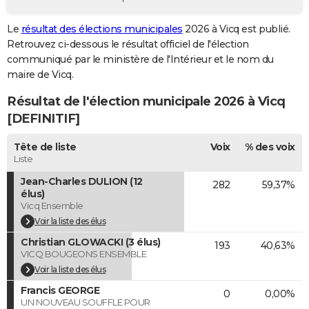
City break
Voyage de noces
Climat
Destinations
Voyage nature
Forum
+
PHOTO
Le
résultat des élections municipales
2026 à Vicq est publié.
Retrouvez ci-dessous le résultat officiel de l'élection
GUIDES D'ACHAT
communiqué par le ministère de l'Intérieur et le nom du
BONS PLANS
maire de Vicq.
Résultat de l'élection municipale 2026 à Vicq
CARTE DE VOEUX
[DEFINITIF]
Carte Bonne année
Carte Pâques
Carte de Noël
Carte Saint-Valentin
Carte d'anniversaire
DICTIONNAIRE
Tête de liste
Voix
% des voix
Biographies
Expressions
Dictionnaire
Citations
Proverbes
PROGRAMME TV
Liste
Jean-Charles DULION (12
282
59,37%
COPAINS D'AVANT
élus)
Vicq Ensemble
Se connecter
Collèges
Universités
Service militaire
S'inscrire
Lycées
Primaires
Entreprises
Avis de recherche
AVIS DE DÉCÈS
Voir la liste des élus
FORUM
Christian GLOWACKI (3 élus)
193
40,63%
VICQ BOUGEONS ENSEMBLE
Lifestyle
Sport
Television
Cinema
Bricolage
Culture
Auto
Voyage
Voir la liste des élus
Francis GEORGE
0
0,00%
UN NOUVEAU SOUFFLE POUR