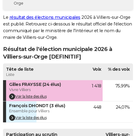
Orge
City break
Voyage de noces
Climat
Destinations
Voyage nature
Forum
+
PHOTO
Le
résultat des élections municipales
2026 à Villiers-sur-Orge
GUIDES D'ACHAT
est publié. Retrouvez ci-dessous le résultat officiel de l'élection
communiqué par le ministère de l'Intérieur et le nom du
BONS PLANS
maire de Villiers-sur-Orge.
CARTE DE VOEUX
Résultat de l'élection municipale 2026 à
Carte Bonne année
Carte Pâques
Carte de Noël
Carte Saint-Valentin
Carte d'anniversaire
Villiers-sur-Orge [DEFINITIF]
DICTIONNAIRE
Biographies
Expressions
Dictionnaire
Citations
Proverbes
Tête de liste
Voix
% des voix
PROGRAMME TV
Liste
COPAINS D'AVANT
Gilles FRAYSSE (24 élus)
1 418
75,99%
Vivre Villiers
Se connecter
Collèges
Universités
Service militaire
S'inscrire
Lycées
Primaires
Entreprises
Avis de recherche
AVIS DE DÉCÈS
Voir la liste des élus
François DHONDT (3 élus)
FORUM
448
24,01%
Ensemble pour Villiers
Lifestyle
Sport
Television
Cinema
Bricolage
Culture
Auto
Voyage
Voir la liste des élus
Participation au scrutin
Villiers-sur-