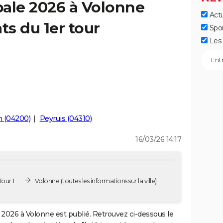
pale 2026 à Volonne
Actu
ts du 1er tour
Spo
Les 
n (04200)
Peyruis (04310)
16/03/26 14:17
our 1
Volonne
(toutes les informations sur la ville)
2026 à Volonne est publié. Retrouvez ci-dessous le