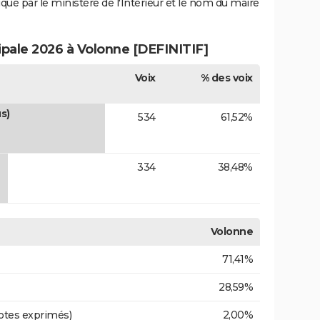
iqué par le ministère de l'Intérieur et le nom du maire
ipale 2026 à Volonne [DEFINITIF]
Voix
% des voix
s)
534
61,52%
334
38,48%
Volonne
71,41%
28,59%
otes exprimés)
2,00%