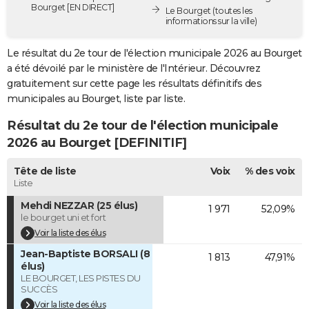
Bourget [EN DIRECT]
Le Bourget
(toutes les
City break
Voyage de noces
Climat
Destinations
Voyage nature
Forum
+
PHOTO
informations sur la ville)
GUIDES D'ACHAT
Le résultat du 2e tour de l'élection municipale 2026 au Bourget
a été dévoilé par le ministère de l'Intérieur. Découvrez
BONS PLANS
gratuitement sur cette page les résultats définitifs des
municipales au Bourget, liste par liste.
CARTE DE VOEUX
Résultat du 2e tour de l'élection municipale
Carte Bonne année
Carte Pâques
Carte de Noël
Carte Saint-Valentin
Carte d'anniversaire
DICTIONNAIRE
2026 au Bourget [DEFINITIF]
Biographies
Expressions
Dictionnaire
Citations
Proverbes
PROGRAMME TV
Tête de liste
Voix
% des voix
Liste
COPAINS D'AVANT
Mehdi NEZZAR (25 élus)
1 971
52,09%
Se connecter
Collèges
Universités
Service militaire
S'inscrire
Lycées
Primaires
Entreprises
Avis de recherche
AVIS DE DÉCÈS
le bourget uni et fort
Voir la liste des élus
FORUM
Jean-Baptiste BORSALI (8
1 813
47,91%
Lifestyle
Sport
Television
Cinema
Bricolage
Culture
Auto
Voyage
élus)
LE BOURGET, LES PISTES DU
SUCCÈS
Voir la liste des élus