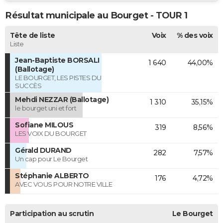
Résultat municipale au Bourget - TOUR 1
Tête de liste
Voix
% des voix
Liste
Jean-Baptiste BORSALI
1 640
44,00%
(Ballotage)
LE BOURGET, LES PISTES DU
SUCCÈS
Mehdi NEZZAR (Ballotage)
1 310
35,15%
le bourget uni et fort
Sofiane MILOUS
319
8,56%
LES VOIX DU BOURGET
Gérald DURAND
282
7,57%
Un cap pour Le Bourget
Stéphanie ALBERTO
176
4,72%
AVEC VOUS POUR NOTRE VILLE
Participation au scrutin
Le Bourget