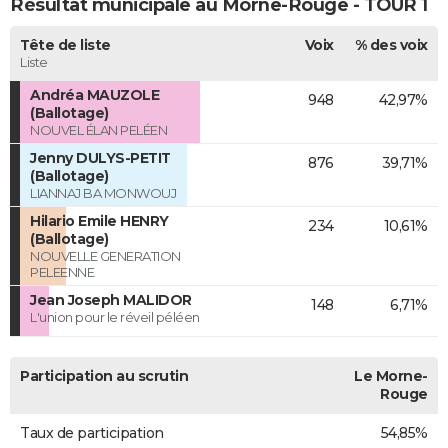
Résultat municipale au Morne-Rouge - TOUR 1
Tête de liste
Voix
% des voix
Liste
Andréa MAUZOLE
948
42,97%
(Ballotage)
NOUVEL ÉLAN PELÉEN
Jenny DULYS-PETIT
876
39,71%
(Ballotage)
LIANNAJ BA MONWOUJ
Hilario Emile HENRY
234
10,61%
(Ballotage)
NOUVELLE GENERATION
PELEENNE
Jean Joseph MALIDOR
148
6,71%
L'union pour le réveil péléen
Participation au scrutin
Le Morne-
Rouge
Taux de participation
54,85%