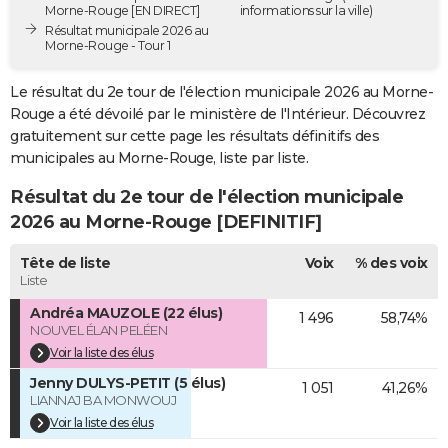
Morne-Rouge [EN DIRECT]
informations sur la ville)
City break
Voyage de noces
Climat
Destinations
Voyage nature
Forum
+
PHOTO
Résultat municipale 2026 au
Morne-Rouge - Tour 1
GUIDES D'ACHAT
Le résultat du 2e tour de l'élection municipale 2026 au Morne-
BONS PLANS
Rouge a été dévoilé par le ministère de l'Intérieur. Découvrez
gratuitement sur cette page les résultats définitifs des
CARTE DE VOEUX
municipales au Morne-Rouge, liste par liste.
Carte Bonne année
Carte Pâques
Carte de Noël
Carte Saint-Valentin
Carte d'anniversaire
DICTIONNAIRE
Résultat du 2e tour de l'élection municipale
2026 au Morne-Rouge [DEFINITIF]
Biographies
Expressions
Dictionnaire
Citations
Proverbes
PROGRAMME TV
Tête de liste
Voix
% des voix
COPAINS D'AVANT
Liste
Se connecter
Collèges
Universités
Service militaire
S'inscrire
Lycées
Primaires
Entreprises
Avis de recherche
AVIS DE DÉCÈS
Andréa MAUZOLE (22 élus)
1 496
58,74%
NOUVEL ÉLAN PELÉEN
FORUM
Voir la liste des élus
Jenny DULYS-PETIT (5 élus)
Lifestyle
Sport
Television
Cinema
Bricolage
Culture
Auto
Voyage
1 051
41,26%
LIANNAJ BA MONWOUJ
Voir la liste des élus