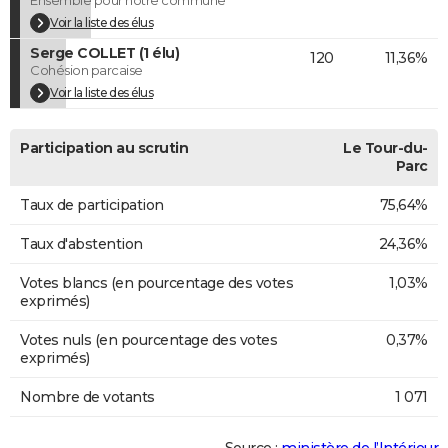
Voir la liste des élus
Serge COLLET (1 élu)
120
11,36%
Cohésion parcaise
Voir la liste des élus
Participation au scrutin
Le Tour-du-
Parc
Taux de participation
75,64%
Taux d'abstention
24,36%
Votes blancs (en pourcentage des votes
1,03%
exprimés)
Votes nuls (en pourcentage des votes
0,37%
exprimés)
Nombre de votants
1 071
Source :
ministère de l’Intérieur