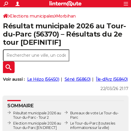
ACTUALITÉS
Connexion
S'inscrire
Elections municipales
Morbihan
Rechercher
Société
Education
Villes
Politique
Faits Divers
Monde
+
SPORT
Résultat municipale 2026 au Tour-
Football
Cyclisme
Forum
Coupe du monde 2026
Tennis
Rugby
CULTURE
du-Parc (56370) – Résultats du 2e
tour [DEFINITIF]
TNT
Cinéma
Musique
Programme TV
Streaming
Sorties cinéma
+
FINANCE
Impôts
Immobilier
Banque
Crédit
Retraite
Epargne
Risques naturels par ville
Assurance
AUTO
Réserver un essai
Berlines
Forum auto
Essais
Citadines
SUV
+
HIGH-TECH
Meilleur smartphone
Ordinateurs
Guide high-tech
Mobiles
Internet
Jeux vidéo
+
BRICOLAGE
Voir aussi :
Le Hézo (56450)
Séné (56860)
Île-d'Arz (56840)
22/03/26 21:17
Aménagement intérieur
Cuisine
Jardinage
+
Forum
Extérieur
Salle de bains
Rangement
WEEK-END
Escapades
Expositions
Week-end nature
Guides de France
Patrimoine
Musées
+
LIFESTYLE
SOMMAIRE
Bien-être
Mode
+
Art de vivre
Loisirs
Modes de vie
Résultat municipale 2026 au
Bureaux de vote Le Tour-du-
SANTE
Tour-du-Parc - Tour 2
Parc
Election municipale 2026 au
Le Tour-du-Parc
(toutes les
Guide de la santé
Médicaments
+
Alimentation
Maladies
Sommeil
VOYAGE
Tour-du-Parc [EN DIRECT]
informations sur la ville)