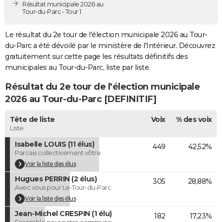
Résultat municipale 2026 au
City break
Voyage de noces
Climat
Destinations
Voyage nature
Forum
+
Tour-du-Parc - Tour 1
PHOTO
GUIDES D'ACHAT
Le résultat du 2e tour de l'élection municipale 2026 au Tour-
du-Parc a été dévoilé par le ministère de l'Intérieur. Découvrez
BONS PLANS
gratuitement sur cette page les résultats définitifs des
municipales au Tour-du-Parc, liste par liste.
CARTE DE VOEUX
Résultat du 2e tour de l'élection municipale
Carte Bonne année
Carte Pâques
Carte de Noël
Carte Saint-Valentin
Carte d'anniversaire
DICTIONNAIRE
2026 au Tour-du-Parc [DEFINITIF]
Biographies
Expressions
Dictionnaire
Citations
Proverbes
PROGRAMME TV
Tête de liste
Voix
% des voix
Liste
COPAINS D'AVANT
Isabelle LOUIS (11 élus)
449
42,52%
Se connecter
Collèges
Universités
Service militaire
S'inscrire
Lycées
Primaires
Entreprises
Avis de recherche
Parcais collectivement vôtre
AVIS DE DÉCÈS
Voir la liste des élus
FORUM
Hugues PERRIN (2 élus)
305
28,88%
Avec vous pour Le-Tour-du-Parc
Lifestyle
Sport
Television
Cinema
Bricolage
Culture
Auto
Voyage
Voir la liste des élus
Jean-Michel CRESPIN (1 élu)
182
17,23%
Ensemble pour notre commune