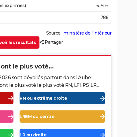
es exprimés)
6,74%
786
Source :
ministère de l’Intérieur
Partager
oir les résultats
ont le plus voté...
2026 sont dévoilés partout dans l'Aube.
le plus voté le plus voté RN, LFI, PS, LR...
RN ou extrême droite
LREM ou centre
LR ou droite