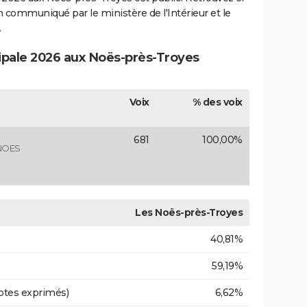
ion communiqué par le ministère de l'Intérieur et le
.
cipale 2026 aux Noës-près-Troyes
Voix
% des voix
681
100,00%
NOES
Les Noës-près-Troyes
40,81%
59,19%
otes exprimés)
6,62%