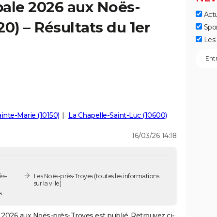
pale 2026 aux Noës-
Actu
0) – Résultats du 1er
Spo
Les 
inte-Marie (10150)
La Chapelle-Saint-Luc (10600)
16/03/26 14:18
ès-
Les Noës-près-Troyes
(toutes les informations
sur la ville)
s
2026 aux Noës-près-Troyes est publié. Retrouvez ci-