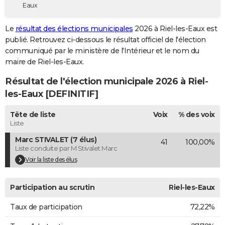
Eaux
City break
Voyage de noces
Climat
Destinations
Voyage nature
Forum
+
PHOTO
Le
résultat des élections municipales
2026 à Riel-les-Eaux est
GUIDES D'ACHAT
publié. Retrouvez ci-dessous le résultat officiel de l'élection
communiqué par le ministère de l'Intérieur et le nom du
BONS PLANS
maire de Riel-les-Eaux.
CARTE DE VOEUX
Résultat de l'élection municipale 2026 à Riel-
Carte Bonne année
Carte Pâques
Carte de Noël
Carte Saint-Valentin
Carte d'anniversaire
les-Eaux [DEFINITIF]
DICTIONNAIRE
Biographies
Expressions
Dictionnaire
Citations
Proverbes
Tête de liste
Voix
% des voix
PROGRAMME TV
Liste
COPAINS D'AVANT
Marc STIVALET (7 élus)
41
100,00%
Liste conduite par M Stivalet Marc
Se connecter
Collèges
Universités
Service militaire
S'inscrire
Lycées
Primaires
Entreprises
Avis de recherche
AVIS DE DÉCÈS
Voir la liste des élus
FORUM
Participation au scrutin
Riel-les-Eaux
Lifestyle
Sport
Television
Cinema
Bricolage
Culture
Auto
Voyage
Taux de participation
72,22%