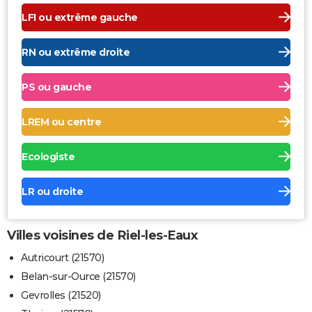
LFI ou extrême gauche
RN ou extrême droite
PS ou gauche
LREM ou centre
Ecologiste
LR ou droite
Villes voisines de Riel-les-Eaux
Autricourt (21570)
Belan-sur-Ource (21570)
Gevrolles (21520)