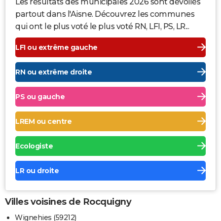
Les résultats des municipales 2026 sont dévoilés
partout dans l'Aisne. Découvrez les communes
qui ont le plus voté le plus voté RN, LFI, PS, LR...
LFI ou extrême gauche
RN ou extrême droite
PS ou gauche
LREM ou centre
Ecologiste
LR ou droite
Villes voisines de Rocquigny
Wignehies (59212)