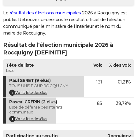
City break
Voyage de noces
Climat
Destinations
Voyage nature
Forum
+
PHOTO
Le
résultat des élections municipales
2026 à Rocquigny est
publié. Retrouvez ci-dessous le résultat officiel de l'élection
GUIDES D'ACHAT
communiqué par le ministère de l'Intérieur et le nom du
BONS PLANS
maire de Rocquigny.
Résultat de l'élection municipale 2026 à
CARTE DE VOEUX
Rocquigny [DEFINITIF]
Carte Bonne année
Carte Pâques
Carte de Noël
Carte Saint-Valentin
Carte d'anniversaire
DICTIONNAIRE
Tête de liste
Voix
% des voix
Biographies
Expressions
Dictionnaire
Citations
Proverbes
PROGRAMME TV
Liste
Paul SERET (9 élus)
131
61,21%
COPAINS D'AVANT
TOUS UNIS POUR ROCQUIGNY
Se connecter
Collèges
Universités
Service militaire
S'inscrire
Lycées
Primaires
Entreprises
Avis de recherche
Voir la liste des élus
AVIS DE DÉCÈS
Pascal CREPIN (2 élus)
83
38,79%
FORUM
Liste de défense des interêts
communaux
Lifestyle
Sport
Television
Cinema
Bricolage
Culture
Auto
Voyage
Voir la liste des élus
Participation au scrutin
Rocquigny