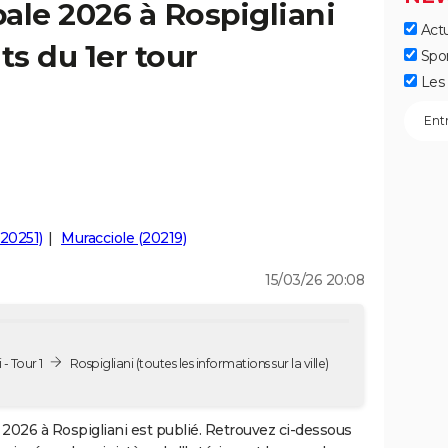
ale 2026 à Rospigliani
Actu
ts du 1er tour
Spo
Les 
(20251)
Muracciole (20219)
15/03/26 20:08
- Tour 1
Rospigliani
(toutes les informations sur la ville)
2026 à Rospigliani est publié. Retrouvez ci-dessous