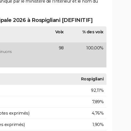
uniqué par le ministère de l'Intérieur et le nom du
ipale 2026 à Rospigliani [DEFINITIF]
Voix
% des voix
98
100,00%
tinuons
Rospigliani
92,11%
7,89%
otes exprimés)
4,76%
es exprimés)
1,90%