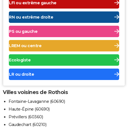
LFI ou extrême gauche
RN ou extrême droite
PS ou gauche
LREM ou centre
Ecologiste
LR ou droite
Villes voisines de Rothois
Fontaine-Lavaganne (60690)
Haute-Épine (60690)
Prévillers (60360)
Gaudechart (60210)