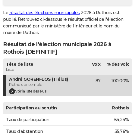
City break
Voyage de noces
Climat
Destinations
Voyage nature
Forum
+
PHOTO
Le
résultat des élections municipales
2026 à Rothois est
publié. Retrouvez ci-dessous le résultat officiel de l'élection
GUIDES D'ACHAT
communiqué par le ministère de l'Intérieur et le nom du
BONS PLANS
maire de Rothois.
Résultat de l'élection municipale 2026 à
CARTE DE VOEUX
Rothois [DEFINITIF]
Carte Bonne année
Carte Pâques
Carte de Noël
Carte Saint-Valentin
Carte d'anniversaire
DICTIONNAIRE
Tête de liste
Voix
% des voix
Biographies
Expressions
Dictionnaire
Citations
Proverbes
PROGRAMME TV
Liste
André GORENFLOS (11 élus)
87
100,00%
COPAINS D'AVANT
Rothois ensemble
Se connecter
Collèges
Universités
Service militaire
S'inscrire
Lycées
Primaires
Entreprises
Avis de recherche
Voir la liste des élus
AVIS DE DÉCÈS
FORUM
Participation au scrutin
Rothois
Lifestyle
Sport
Television
Cinema
Bricolage
Culture
Auto
Voyage
Taux de participation
64,24%
Taux d'abstention
35,76%