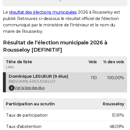
City break
Voyage de noces
Climat
Destinations
Voyage nature
Forum
+
PHOTO
Le
résultat des élections municipales
2026 à Rousseloy est
publié. Retrouvez ci-dessous le résultat officiel de l'élection
GUIDES D'ACHAT
communiqué par le ministère de l'Intérieur et le nom du
BONS PLANS
maire de Rousseloy.
Résultat de l'élection municipale 2026 à
CARTE DE VOEUX
Rousseloy [DEFINITIF]
Carte Bonne année
Carte Pâques
Carte de Noël
Carte Saint-Valentin
Carte d'anniversaire
DICTIONNAIRE
Tête de liste
Voix
% des voix
Biographies
Expressions
Dictionnaire
Citations
Proverbes
PROGRAMME TV
Liste
Dominique LESUEUR (9 élus)
110
100,00%
COPAINS D'AVANT
BIEN VIVRE À ROUSSELOY
Se connecter
Collèges
Universités
Service militaire
S'inscrire
Lycées
Primaires
Entreprises
Avis de recherche
Voir la liste des élus
AVIS DE DÉCÈS
FORUM
Participation au scrutin
Rousseloy
Lifestyle
Sport
Television
Cinema
Bricolage
Culture
Auto
Voyage
Taux de participation
51,91%
Taux d'abstention
48,09%