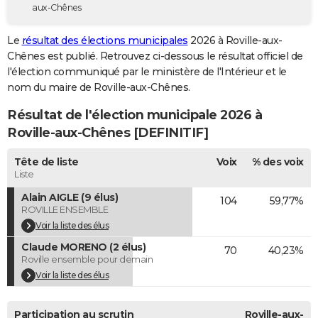
aux-Chênes
City break
Voyage de noces
Climat
Destinations
Voyage nature
Forum
+
PHOTO
Le
résultat des élections municipales
2026 à Roville-aux-
GUIDES D'ACHAT
Chênes est publié. Retrouvez ci-dessous le résultat officiel de
l'élection communiqué par le ministère de l'Intérieur et le
BONS PLANS
nom du maire de Roville-aux-Chênes.
CARTE DE VOEUX
Résultat de l'élection municipale 2026 à
Carte Bonne année
Carte Pâques
Carte de Noël
Carte Saint-Valentin
Carte d'anniversaire
Roville-aux-Chênes [DEFINITIF]
DICTIONNAIRE
Biographies
Expressions
Dictionnaire
Citations
Proverbes
Tête de liste
Voix
% des voix
PROGRAMME TV
Liste
COPAINS D'AVANT
Alain AIGLE (9 élus)
104
59,77%
ROVILLE ENSEMBLE
Se connecter
Collèges
Universités
Service militaire
S'inscrire
Lycées
Primaires
Entreprises
Avis de recherche
AVIS DE DÉCÈS
Voir la liste des élus
Claude MORENO (2 élus)
FORUM
70
40,23%
Roville ensemble pour demain
Lifestyle
Sport
Television
Cinema
Bricolage
Culture
Auto
Voyage
Voir la liste des élus
Participation au scrutin
Roville-aux-