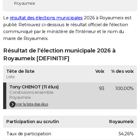
Royaumeix
City break
Voyage de noces
Climat
Destinations
Voyage nature
Forum
+
PHOTO
Le
résultat des élections municipales
2026 à Royaumeix est
GUIDES D'ACHAT
publié. Retrouvez ci-dessous le résultat officiel de l'élection
communiqué par le ministère de l'Intérieur et le nom du
BONS PLANS
maire de Royaumeix.
CARTE DE VOEUX
Résultat de l'élection municipale 2026 à
Carte Bonne année
Carte Pâques
Carte de Noël
Carte Saint-Valentin
Carte d'anniversaire
Royaumeix [DEFINITIF]
DICTIONNAIRE
Biographies
Expressions
Dictionnaire
Citations
Proverbes
Tête de liste
Voix
% des voix
PROGRAMME TV
Liste
COPAINS D'AVANT
Tony CHENOT (11 élus)
93
100,00%
Construisons ensemble
Se connecter
Collèges
Universités
Service militaire
S'inscrire
Lycées
Primaires
Entreprises
Avis de recherche
AVIS DE DÉCÈS
Royaumeix
Voir la liste des élus
FORUM
Lifestyle
Sport
Television
Cinema
Bricolage
Culture
Auto
Voyage
Participation au scrutin
Royaumeix
Taux de participation
54,26%