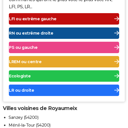
LFI, PS, LR...
LFI ou extrême gauche
RN ou extrême droite
PS ou gauche
LREM ou centre
Ecologiste
LR ou droite
Villes voisines de Royaumeix
Sanzey (54200)
Ménil-la-Tour (54200)