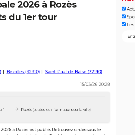
ale 2026 à Rozès
Actu
ts du 1er tour
Spo
Les 
)
Bezolles (32310)
Saint-Paul-de-Baïse (32190)
15/03/26 20:28
r 1
Rozès
(toutes les informations sur la ville)
2026 à Rozès est publié. Retrouvez ci-dessous le