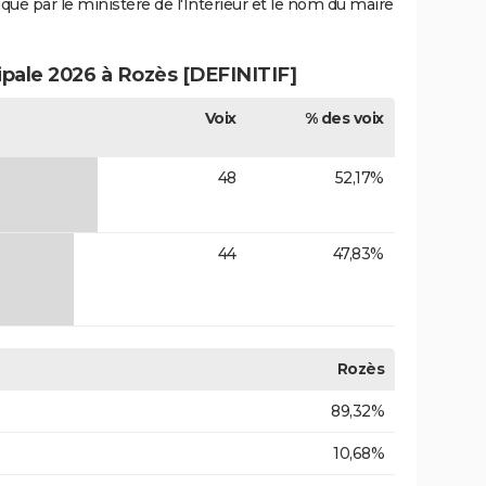
iqué par le ministère de l'Intérieur et le nom du maire
ipale 2026 à Rozès [DEFINITIF]
Voix
% des voix
48
52,17%
44
47,83%
Rozès
89,32%
10,68%