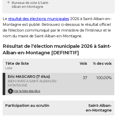
Bureaux de vote à Saint-
City break
Voyage de noces
Climat
Destinations
Voyage nature
Forum
+
PHOTO
Alban-en-Montagne
GUIDES D'ACHAT
Le
résultat des élections municipales
2026 à Saint-Alban-en-
Montagne est publié. Retrouvez ci-dessous le résultat officiel
BONS PLANS
de l'élection communiqué par le ministère de l'Intérieur et le
nom du maire de Saint-Alban-en-Montagne.
CARTE DE VOEUX
Résultat de l'élection municipale 2026 à Saint-
Carte Bonne année
Carte Pâques
Carte de Noël
Carte Saint-Valentin
Carte d'anniversaire
DICTIONNAIRE
Alban-en-Montagne [DEFINITIF]
Biographies
Expressions
Dictionnaire
Citations
Proverbes
PROGRAMME TV
Tête de liste
Voix
% des voix
Liste
COPAINS D'AVANT
Eric MASCARO (7 élus)
37
100,00%
Se connecter
Collèges
Universités
Service militaire
S'inscrire
Lycées
Primaires
Entreprises
Avis de recherche
AVIS DE DÉCÈS
BIEN VIVRE A SAINT-ALBAN-EN-
MONTAGNE
FORUM
Voir la liste des élus
Lifestyle
Sport
Television
Cinema
Bricolage
Culture
Auto
Voyage
Participation au scrutin
Saint-Alban-
en-Montagne