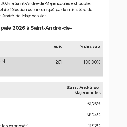
2026 à Saint-André-de-Majencoules est publié.
ciel de l'élection communiqué par le ministère de
int-André-de-Majencoules.
ipale 2026 à Saint-André-de-
Voix
% des voix
us)
261
100,00%
Saint-André-de-
Majencoules
61,76%
38,24%
otes exprimés)
11,92%