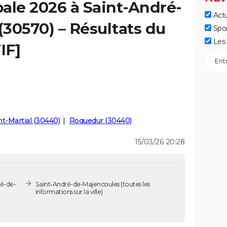
ale 2026 à Saint-André-
Actu
30570) – Résultats du
Spo
Les 
IF]
nt-Martial (30440)
Roquedur (30440)
15/03/26 20:28
ré-de-
Saint-André-de-Majencoules
(toutes les
informations sur la ville)