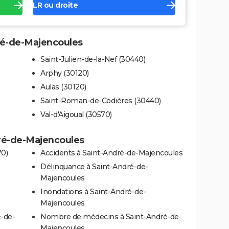
LR ou droite
dré-de-Majencoules
Saint-Julien-de-la-Nef (30440)
Arphy (30120)
Aulas (30120)
Saint-Roman-de-Codières (30440)
Val-d'Aigoual (30570)
dré-de-Majencoules
70)
Accidents à Saint-André-de-Majencoules
Délinquance à Saint-André-de-
Majencoules
Inondations à Saint-André-de-
Majencoules
é-de-
Nombre de médecins à Saint-André-de-
Majencoules