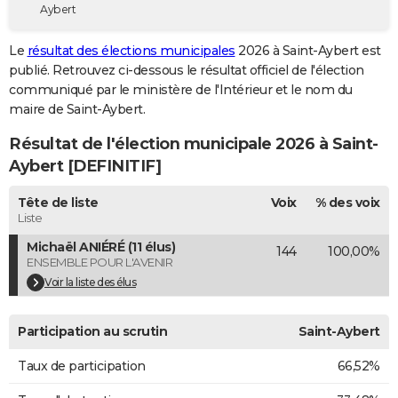
Aybert
City break
Voyage de noces
Climat
Destinations
Voyage nature
Forum
+
PHOTO
Le
résultat des élections municipales
2026 à Saint-Aybert est
GUIDES D'ACHAT
publié. Retrouvez ci-dessous le résultat officiel de l'élection
communiqué par le ministère de l'Intérieur et le nom du
BONS PLANS
maire de Saint-Aybert.
CARTE DE VOEUX
Résultat de l'élection municipale 2026 à Saint-
Carte Bonne année
Carte Pâques
Carte de Noël
Carte Saint-Valentin
Carte d'anniversaire
Aybert [DEFINITIF]
DICTIONNAIRE
Biographies
Expressions
Dictionnaire
Citations
Proverbes
Tête de liste
Voix
% des voix
PROGRAMME TV
Liste
COPAINS D'AVANT
Michaël ANIÉRÉ (11 élus)
144
100,00%
ENSEMBLE POUR L'AVENIR
Se connecter
Collèges
Universités
Service militaire
S'inscrire
Lycées
Primaires
Entreprises
Avis de recherche
AVIS DE DÉCÈS
Voir la liste des élus
FORUM
Participation au scrutin
Saint-Aybert
Lifestyle
Sport
Television
Cinema
Bricolage
Culture
Auto
Voyage
Taux de participation
66,52%