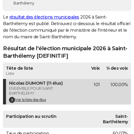
Barthélemy
City break
Voyage de noces
Climat
Destinations
Voyage nature
Forum
+
PHOTO
Le
résultat des élections municipales
2026 à Saint-
GUIDES D'ACHAT
Barthélemy est publié. Retrouvez ci-dessous le résultat officiel
de l'élection communiqué par le ministère de l'Intérieur et le
BONS PLANS
nom du maire de Saint-Barthélemy.
CARTE DE VOEUX
Résultat de l'élection municipale 2026 à Saint-
Carte Bonne année
Carte Pâques
Carte de Noël
Carte Saint-Valentin
Carte d'anniversaire
Barthélemy [DEFINITIF]
DICTIONNAIRE
Biographies
Expressions
Dictionnaire
Citations
Proverbes
Tête de liste
Voix
% des voix
PROGRAMME TV
Liste
COPAINS D'AVANT
Nicolas DUMONT (11 élus)
101
100,00%
ENSEMBLE POUR SAINT
Se connecter
Collèges
Universités
Service militaire
S'inscrire
Lycées
Primaires
Entreprises
Avis de recherche
AVIS DE DÉCÈS
BARTHELEMY
Voir la liste des élus
FORUM
Lifestyle
Sport
Television
Cinema
Bricolage
Culture
Auto
Voyage
Participation au scrutin
Saint-
Barthélemy
Taux de participation
60,07%