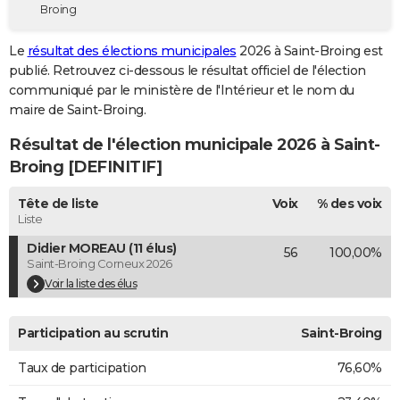
Broing
City break
Voyage de noces
Climat
Destinations
Voyage nature
Forum
+
PHOTO
Le
résultat des élections municipales
2026 à Saint-Broing est
GUIDES D'ACHAT
publié. Retrouvez ci-dessous le résultat officiel de l'élection
communiqué par le ministère de l'Intérieur et le nom du
BONS PLANS
maire de Saint-Broing.
CARTE DE VOEUX
Résultat de l'élection municipale 2026 à Saint-
Carte Bonne année
Carte Pâques
Carte de Noël
Carte Saint-Valentin
Carte d'anniversaire
Broing [DEFINITIF]
DICTIONNAIRE
Biographies
Expressions
Dictionnaire
Citations
Proverbes
Tête de liste
Voix
% des voix
PROGRAMME TV
Liste
COPAINS D'AVANT
Didier MOREAU (11 élus)
56
100,00%
Saint-Broing Corneux 2026
Se connecter
Collèges
Universités
Service militaire
S'inscrire
Lycées
Primaires
Entreprises
Avis de recherche
AVIS DE DÉCÈS
Voir la liste des élus
FORUM
Participation au scrutin
Saint-Broing
Lifestyle
Sport
Television
Cinema
Bricolage
Culture
Auto
Voyage
Taux de participation
76,60%