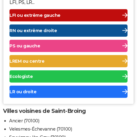
LFI, PS, LR...
LFI ou extrême gauche
RN ou extrême droite
PS ou gauche
LREM ou centre
Ecologiste
LR ou droite
Villes voisines de Saint-Broing
Ancier (70100)
Velesmes-Échevanne (70100)