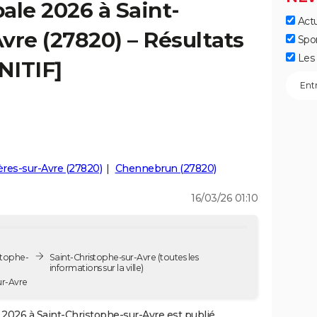
ale 2026 à Saint-
Actu
vre (27820) – Résultats
Spo
Les 
NITIF]
res-sur-Avre (27820)
Chennebrun (27820)
16/03/26 01:10
stophe-
Saint-Christophe-sur-Avre
(toutes les
informations sur la ville)
ur-Avre
2026 à Saint-Christophe-sur-Avre est publié.