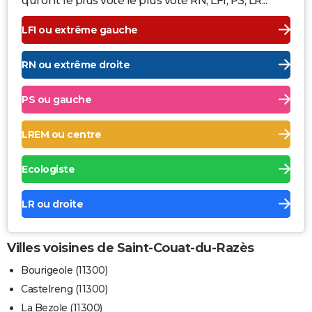
qui ont le plus voté le plus voté RN, LFI, PS, LR...
LFI ou extrême gauche
RN ou extrême droite
PS ou gauche
LREM ou centre
Ecologiste
LR ou droite
Villes voisines de Saint-Couat-du-Razès
Bourigeole (11300)
Castelreng (11300)
La Bezole (11300)