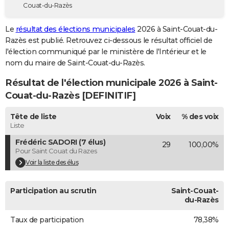
Couat-du-Razès
City break
Voyage de noces
Climat
Destinations
Voyage nature
Forum
+
PHOTO
Le
résultat des élections municipales
2026 à Saint-Couat-du-
GUIDES D'ACHAT
Razès est publié. Retrouvez ci-dessous le résultat officiel de
l'élection communiqué par le ministère de l'Intérieur et le
BONS PLANS
nom du maire de Saint-Couat-du-Razès.
CARTE DE VOEUX
Résultat de l'élection municipale 2026 à Saint-
Carte Bonne année
Carte Pâques
Carte de Noël
Carte Saint-Valentin
Carte d'anniversaire
Couat-du-Razès [DEFINITIF]
DICTIONNAIRE
Biographies
Expressions
Dictionnaire
Citations
Proverbes
Tête de liste
Voix
% des voix
PROGRAMME TV
Liste
COPAINS D'AVANT
Frédéric SADORI (7 élus)
29
100,00%
Pour Saint Couat du Razes
Se connecter
Collèges
Universités
Service militaire
S'inscrire
Lycées
Primaires
Entreprises
Avis de recherche
AVIS DE DÉCÈS
Voir la liste des élus
FORUM
Participation au scrutin
Saint-Couat-
Lifestyle
Sport
Television
Cinema
Bricolage
Culture
Auto
Voyage
du-Razès
Taux de participation
78,38%