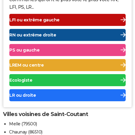
LFI, PS, LR...
LFI ou extrême gauche
RN ou extrême droite
PS ou gauche
LREM ou centre
Ecologiste
LR ou droite
Villes voisines de Saint-Coutant
Melle (79500)
Chaunay (86510)