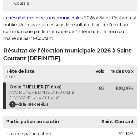
Coutant
City break
Voyage de noces
Climat
Destinations
Voyage nature
Forum
+
PHOTO
Le
résultat des élections municipales
2026 à Saint-Coutant est
GUIDES D'ACHAT
publié. Retrouvez ci-dessous le résultat officiel de l'élection
communiqué par le ministère de l'Intérieur et le nom du
BONS PLANS
maire de Saint-Coutant.
CARTE DE VOEUX
Résultat de l'élection municipale 2026 à Saint-
Carte Bonne année
Carte Pâques
Carte de Noël
Carte Saint-Valentin
Carte d'anniversaire
Coutant [DEFINITIF]
DICTIONNAIRE
Biographies
Expressions
Dictionnaire
Citations
Proverbes
Tête de liste
Voix
% des voix
PROGRAMME TV
Liste
COPAINS D'AVANT
Odile THELLIER (11 élus)
82
100,00%
AVOIR UNE VIE DANS LA RURALITÉ
Se connecter
Collèges
Universités
Service militaire
S'inscrire
Lycées
Primaires
Entreprises
Avis de recherche
AVIS DE DÉCÈS
" MA COMMUNE J'Y TIENS"
Voir la liste des élus
FORUM
Lifestyle
Sport
Television
Cinema
Bricolage
Culture
Auto
Voyage
Participation au scrutin
Saint-Coutant
Taux de participation
62,94%