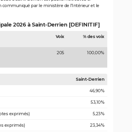
ion communiqué par le ministère de l'Intérieur et le
ipale 2026 à Saint-Derrien [DEFINITIF]
Voix
% des voix
205
100,00%
Saint-Derrien
46,90%
53,10%
otes exprimés)
5,23%
es exprimés)
23,34%