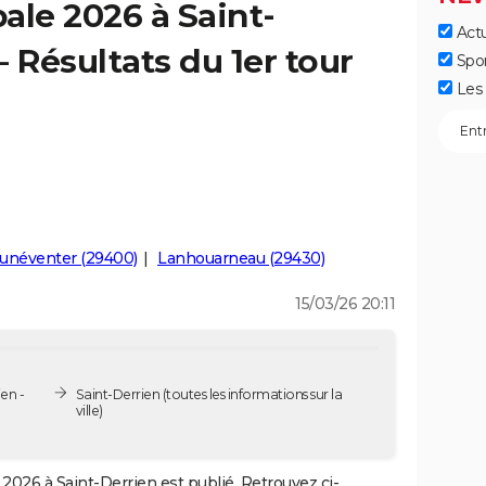
ale 2026 à Saint-
Actu
 Résultats du 1er tour
Spo
Les 
unéventer (29400)
Lanhouarneau (29430)
15/03/26 20:11
en -
Saint-Derrien
(toutes les informations sur la
ville)
2026 à Saint-Derrien est publié. Retrouvez ci-