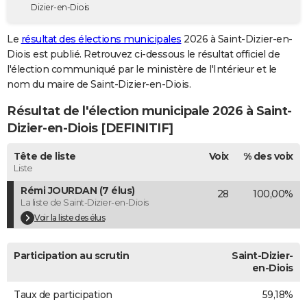
Dizier-en-Diois
City break
Voyage de noces
Climat
Destinations
Voyage nature
Forum
+
PHOTO
Le
résultat des élections municipales
2026 à Saint-Dizier-en-
GUIDES D'ACHAT
Diois est publié. Retrouvez ci-dessous le résultat officiel de
l'élection communiqué par le ministère de l'Intérieur et le
BONS PLANS
nom du maire de Saint-Dizier-en-Diois.
CARTE DE VOEUX
Résultat de l'élection municipale 2026 à Saint-
Carte Bonne année
Carte Pâques
Carte de Noël
Carte Saint-Valentin
Carte d'anniversaire
Dizier-en-Diois [DEFINITIF]
DICTIONNAIRE
Biographies
Expressions
Dictionnaire
Citations
Proverbes
Tête de liste
Voix
% des voix
PROGRAMME TV
Liste
COPAINS D'AVANT
Rémi JOURDAN (7 élus)
28
100,00%
La liste de Saint-Dizier-en-Diois
Se connecter
Collèges
Universités
Service militaire
S'inscrire
Lycées
Primaires
Entreprises
Avis de recherche
AVIS DE DÉCÈS
Voir la liste des élus
FORUM
Participation au scrutin
Saint-Dizier-
Lifestyle
Sport
Television
Cinema
Bricolage
Culture
Auto
Voyage
en-Diois
Taux de participation
59,18%