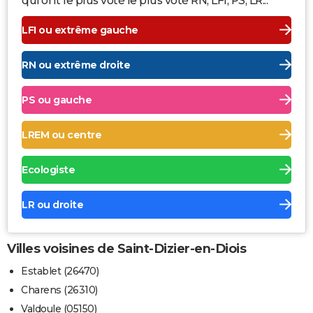
qui ont le plus voté le plus voté RN, LFI, PS, LR...
LFI ou extrême gauche
RN ou extrême droite
PS ou gauche
LREM ou centre
Ecologiste
LR ou droite
Villes voisines de Saint-Dizier-en-Diois
Establet (26470)
Charens (26310)
Valdoule (05150)