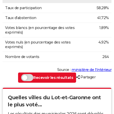
Taux de participation
58,28%
Taux d'abstention
41,72%
Votes blancs (en pourcentage des votes
1,89%
exprimés)
Votes nuls (en pourcentage des votes
4,92%
exprimés)
Nombre de votants
264
Source :
ministère de l’Intérieur
Partager
Recevoir les résultats
Quelles villes du Lot-et-Garonne ont
le plus voté...
Les résultats des municipales 2026 sont dévoilés