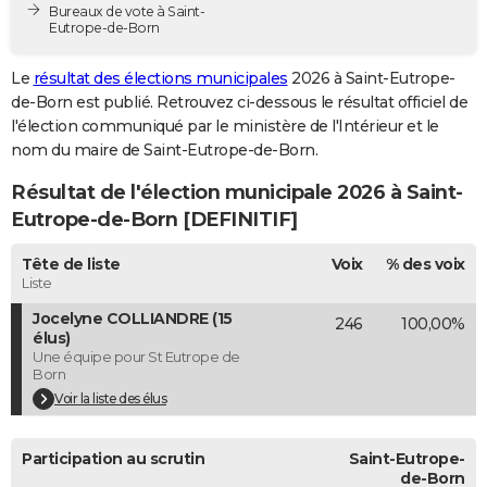
Bureaux de vote à Saint-
City break
Voyage de noces
Climat
Destinations
Voyage nature
Forum
+
PHOTO
Eutrope-de-Born
GUIDES D'ACHAT
Le
résultat des élections municipales
2026 à Saint-Eutrope-
de-Born est publié. Retrouvez ci-dessous le résultat officiel de
BONS PLANS
l'élection communiqué par le ministère de l'Intérieur et le
nom du maire de Saint-Eutrope-de-Born.
CARTE DE VOEUX
Résultat de l'élection municipale 2026 à Saint-
Carte Bonne année
Carte Pâques
Carte de Noël
Carte Saint-Valentin
Carte d'anniversaire
DICTIONNAIRE
Eutrope-de-Born [DEFINITIF]
Biographies
Expressions
Dictionnaire
Citations
Proverbes
PROGRAMME TV
Tête de liste
Voix
% des voix
Liste
COPAINS D'AVANT
Jocelyne COLLIANDRE (15
246
100,00%
Se connecter
Collèges
Universités
Service militaire
S'inscrire
Lycées
Primaires
Entreprises
Avis de recherche
AVIS DE DÉCÈS
élus)
Une équipe pour St Eutrope de
Born
FORUM
Voir la liste des élus
Lifestyle
Sport
Television
Cinema
Bricolage
Culture
Auto
Voyage
Participation au scrutin
Saint-Eutrope-
de-Born