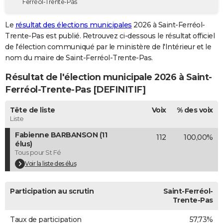
Ferréol-Trente-Pas
City break
Voyage de noces
Climat
Destinations
Voyage nature
Forum
+
PHOTO
Le
résultat des élections municipales
2026 à Saint-Ferréol-
GUIDES D'ACHAT
Trente-Pas est publié. Retrouvez ci-dessous le résultat officiel
de l'élection communiqué par le ministère de l'Intérieur et le
BONS PLANS
nom du maire de Saint-Ferréol-Trente-Pas.
CARTE DE VOEUX
Résultat de l'élection municipale 2026 à Saint-
Ferréol-Trente-Pas [DEFINITIF]
Carte Bonne année
Carte Pâques
Carte de Noël
Carte Saint-Valentin
Carte d'anniversaire
DICTIONNAIRE
Tête de liste
Voix
% des voix
Biographies
Expressions
Dictionnaire
Citations
Proverbes
PROGRAMME TV
Liste
COPAINS D'AVANT
Fabienne BARBANSON (11
112
100,00%
élus)
Se connecter
Collèges
Universités
Service militaire
S'inscrire
Lycées
Primaires
Entreprises
Avis de recherche
Tous pour St Fé
AVIS DE DÉCÈS
Voir la liste des élus
FORUM
Participation au scrutin
Saint-Ferréol-
Lifestyle
Sport
Television
Cinema
Bricolage
Culture
Auto
Voyage
Trente-Pas
Taux de participation
57,73%