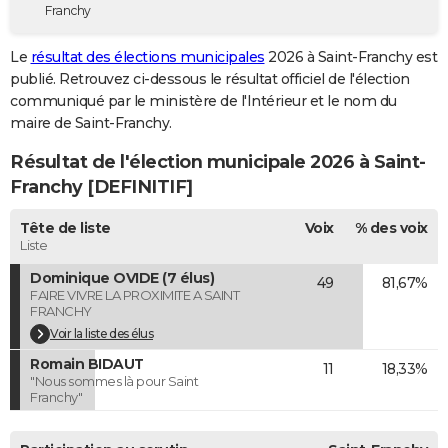
Franchy
City break
Voyage de noces
Climat
Destinations
Voyage nature
Forum
+
PHOTO
Le
résultat des élections municipales
2026 à Saint-Franchy est
GUIDES D'ACHAT
publié. Retrouvez ci-dessous le résultat officiel de l'élection
communiqué par le ministère de l'Intérieur et le nom du
BONS PLANS
maire de Saint-Franchy.
CARTE DE VOEUX
Résultat de l'élection municipale 2026 à Saint-
Carte Bonne année
Carte Pâques
Carte de Noël
Carte Saint-Valentin
Carte d'anniversaire
Franchy [DEFINITIF]
DICTIONNAIRE
Biographies
Expressions
Dictionnaire
Citations
Proverbes
Tête de liste
Voix
% des voix
PROGRAMME TV
Liste
COPAINS D'AVANT
Dominique OVIDE (7 élus)
49
81,67%
FAIRE VIVRE LA PROXIMITE A SAINT
Se connecter
Collèges
Universités
Service militaire
S'inscrire
Lycées
Primaires
Entreprises
Avis de recherche
AVIS DE DÉCÈS
FRANCHY
Voir la liste des élus
FORUM
Romain BIDAUT
11
18,33%
"Nous sommes là pour Saint
Lifestyle
Sport
Television
Cinema
Bricolage
Culture
Auto
Voyage
Franchy"