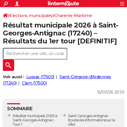
ACTUALITÉS
Connexion
S'inscrire
Elections municipales
Charente-Maritime
Rechercher
Société
Education
Villes
Politique
Faits Divers
Monde
+
SPORT
Résultat municipale 2026 à Saint-
Football
Cyclisme
Forum
Coupe du monde 2026
Tennis
Rugby
CULTURE
Georges-Antignac (17240) –
Résultats du 1er tour [DEFINITIF]
TNT
Cinéma
Musique
Programme TV
Streaming
Sorties cinéma
+
FINANCE
Impôts
Immobilier
Banque
Crédit
Retraite
Epargne
Risques naturels par ville
Assurance
AUTO
Réserver un essai
Berlines
Forum auto
Essais
Citadines
SUV
+
HIGH-TECH
Meilleur smartphone
Ordinateurs
Guide high-tech
Mobiles
Internet
Jeux vidéo
+
BRICOLAGE
Voir aussi :
Lussac (17500)
Saint-Grégoire-d'Ardennes
(17240)
Clam (17500)
Aménagement intérieur
Cuisine
Jardinage
+
Forum
Extérieur
Salle de bains
Rangement
WEEK-END
15/03/26 20:10
Escapades
Expositions
Week-end nature
Guides de France
Patrimoine
Musées
+
LIFESTYLE
SOMMAIRE
Bien-être
Mode
+
Art de vivre
Loisirs
Modes de vie
SANTE
Résultat municipale 2026 à
Saint-Georges-Antignac
Saint-Georges-Antignac -
(toutes les informations sur la
Guide de la santé
Médicaments
+
Alimentation
Maladies
Sommeil
VOYAGE
Tour 1
ville)