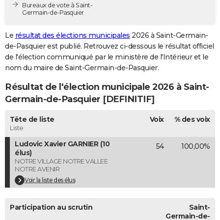
Bureaux de vote à Saint-
City break
Voyage de noces
Climat
Destinations
Voyage nature
Forum
+
PHOTO
Germain-de-Pasquier
GUIDES D'ACHAT
Le
résultat des élections municipales
2026 à Saint-Germain-
de-Pasquier est publié. Retrouvez ci-dessous le résultat officiel
BONS PLANS
de l'élection communiqué par le ministère de l'Intérieur et le
nom du maire de Saint-Germain-de-Pasquier.
CARTE DE VOEUX
Résultat de l'élection municipale 2026 à Saint-
Carte Bonne année
Carte Pâques
Carte de Noël
Carte Saint-Valentin
Carte d'anniversaire
DICTIONNAIRE
Germain-de-Pasquier [DEFINITIF]
Biographies
Expressions
Dictionnaire
Citations
Proverbes
PROGRAMME TV
Tête de liste
Voix
% des voix
Liste
COPAINS D'AVANT
Ludovic Xavier GARNIER (10
54
100,00%
Se connecter
Collèges
Universités
Service militaire
S'inscrire
Lycées
Primaires
Entreprises
Avis de recherche
AVIS DE DÉCÈS
élus)
NOTRE VILLAGE NOTRE VALLEE
NOTRE AVENIR
FORUM
Voir la liste des élus
Lifestyle
Sport
Television
Cinema
Bricolage
Culture
Auto
Voyage
Participation au scrutin
Saint-
Germain-de-