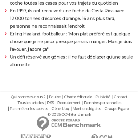
coche toutes les cases pour vos trajets du quotidien
En 1997, ils ont recouvert une friche du Costa Rica avec
12 000 tonnes d'écorces d'orange. 16 ans plus tard,
personne ne reconnaissait l'endroit
Erling Haaland, footballeur : "Mon plat préféré est quelque
chose que je ne peux presque jamais manger. Mais je dois
l'avouer, j'adore ça"
Un défi réservé aux génies : il ne faut déplacer qu'une seule
allumette
Qui sommes-nous ?
Equipe
Charte éditoriale
Publicité
Contact
Tous les articles
RSS
Recrutement
Données personnelles
Paramétrer les cookies
Gérer Utiq
Mentions légales
Groupe Figaro
© 2026 CCM Benchmark