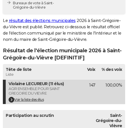
Bureaux de vote à Saint-
City break
Voyage de noces
Climat
Destinations
Voyage nature
Forum
+
PHOTO
Grégoire-du-Vièvre
GUIDES D'ACHAT
Le
résultat des élections municipales
2026 à Saint-Grégoire-
du-Vièvre est publié. Retrouvez ci-dessous le résultat officiel
BONS PLANS
de l'élection communiqué par le ministère de l'Intérieur et le
nom du maire de Saint-Grégoire-du-Vièvre.
CARTE DE VOEUX
Résultat de l'élection municipale 2026 à Saint-
Carte Bonne année
Carte Pâques
Carte de Noël
Carte Saint-Valentin
Carte d'anniversaire
DICTIONNAIRE
Grégoire-du-Vièvre [DEFINITIF]
Biographies
Expressions
Dictionnaire
Citations
Proverbes
PROGRAMME TV
Tête de liste
Voix
% des voix
Liste
COPAINS D'AVANT
Violaine LECUREUR (11 élus)
147
100,00%
Se connecter
Collèges
Universités
Service militaire
S'inscrire
Lycées
Primaires
Entreprises
Avis de recherche
AVIS DE DÉCÈS
AGIR ENSEMBLE POUR SAINT
GREGOIRE DU VIEVRE
FORUM
Voir la liste des élus
Lifestyle
Sport
Television
Cinema
Bricolage
Culture
Auto
Voyage
Participation au scrutin
Saint-
Grégoire-du-
Vièvre