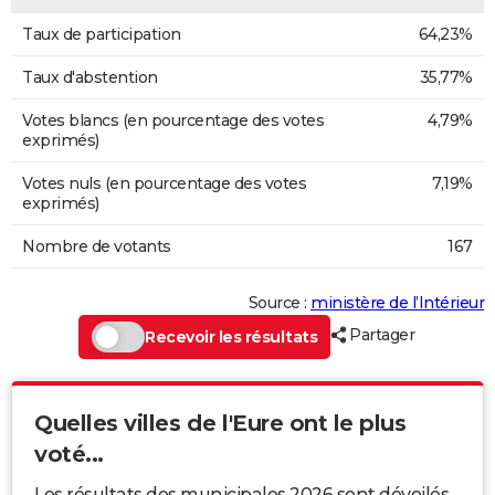
Taux de participation
64,23%
Taux d'abstention
35,77%
Votes blancs (en pourcentage des votes
4,79%
exprimés)
Votes nuls (en pourcentage des votes
7,19%
exprimés)
Nombre de votants
167
Source :
ministère de l’Intérieur
Partager
Recevoir les résultats
Quelles villes de l'Eure ont le plus
voté...
Les résultats des municipales 2026 sont dévoilés