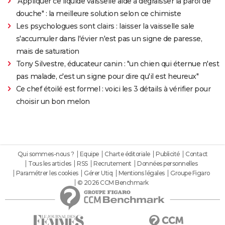
"Appliquer ce liquide vaisselle aide à dégraisser la paroi de
douche" : la meilleure solution selon ce chimiste
Les psychologues sont clairs : laisser la vaisselle sale
s'accumuler dans l'évier n'est pas un signe de paresse,
mais de saturation
Tony Silvestre, éducateur canin : "un chien qui éternue n'est
pas malade, c'est un signe pour dire qu'il est heureux"
Ce chef étoilé est formel : voici les 3 détails à vérifier pour
choisir un bon melon
Qui sommes-nous ?
Equipe
Charte éditoriale
Publicité
Contact
Tous les articles
RSS
Recrutement
Données personnelles
Paramétrer les cookies
Gérer Utiq
Mentions légales
Groupe Figaro
© 2026 CCM Benchmark