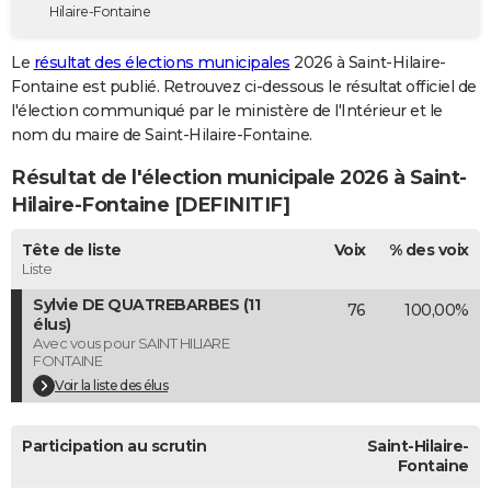
Hilaire-Fontaine
City break
Voyage de noces
Climat
Destinations
Voyage nature
Forum
+
PHOTO
Le
résultat des élections municipales
2026 à Saint-Hilaire-
GUIDES D'ACHAT
Fontaine est publié. Retrouvez ci-dessous le résultat officiel de
l'élection communiqué par le ministère de l'Intérieur et le
BONS PLANS
nom du maire de Saint-Hilaire-Fontaine.
CARTE DE VOEUX
Résultat de l'élection municipale 2026 à Saint-
Carte Bonne année
Carte Pâques
Carte de Noël
Carte Saint-Valentin
Carte d'anniversaire
Hilaire-Fontaine [DEFINITIF]
DICTIONNAIRE
Biographies
Expressions
Dictionnaire
Citations
Proverbes
Tête de liste
Voix
% des voix
PROGRAMME TV
Liste
COPAINS D'AVANT
Sylvie DE QUATREBARBES (11
76
100,00%
élus)
Se connecter
Collèges
Universités
Service militaire
S'inscrire
Lycées
Primaires
Entreprises
Avis de recherche
AVIS DE DÉCÈS
Avec vous pour SAINT HILIARE
FONTAINE
FORUM
Voir la liste des élus
Lifestyle
Sport
Television
Cinema
Bricolage
Culture
Auto
Voyage
Participation au scrutin
Saint-Hilaire-
Fontaine