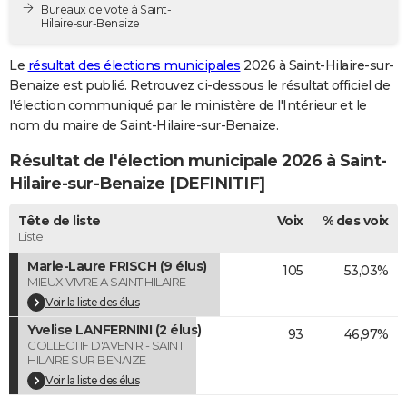
Bureaux de vote à Saint-
City break
Voyage de noces
Climat
Destinations
Voyage nature
Forum
+
PHOTO
Hilaire-sur-Benaize
GUIDES D'ACHAT
Le
résultat des élections municipales
2026 à Saint-Hilaire-sur-
Benaize est publié. Retrouvez ci-dessous le résultat officiel de
BONS PLANS
l'élection communiqué par le ministère de l'Intérieur et le
nom du maire de Saint-Hilaire-sur-Benaize.
CARTE DE VOEUX
Résultat de l'élection municipale 2026 à Saint-
Carte Bonne année
Carte Pâques
Carte de Noël
Carte Saint-Valentin
Carte d'anniversaire
DICTIONNAIRE
Hilaire-sur-Benaize [DEFINITIF]
Biographies
Expressions
Dictionnaire
Citations
Proverbes
PROGRAMME TV
Tête de liste
Voix
% des voix
Liste
COPAINS D'AVANT
Marie-Laure FRISCH (9 élus)
105
53,03%
Se connecter
Collèges
Universités
Service militaire
S'inscrire
Lycées
Primaires
Entreprises
Avis de recherche
AVIS DE DÉCÈS
MIEUX VIVRE A SAINT HILAIRE
Voir la liste des élus
FORUM
Yvelise LANFERNINI (2 élus)
93
46,97%
COLLECTIF D'AVENIR - SAINT
Lifestyle
Sport
Television
Cinema
Bricolage
Culture
Auto
Voyage
HILAIRE SUR BENAIZE
Voir la liste des élus