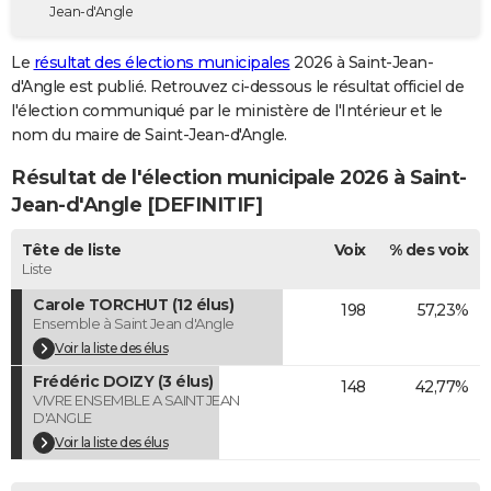
Jean-d'Angle
City break
Voyage de noces
Climat
Destinations
Voyage nature
Forum
+
PHOTO
Le
résultat des élections municipales
2026 à Saint-Jean-
GUIDES D'ACHAT
d'Angle est publié. Retrouvez ci-dessous le résultat officiel de
l'élection communiqué par le ministère de l'Intérieur et le
BONS PLANS
nom du maire de Saint-Jean-d'Angle.
CARTE DE VOEUX
Résultat de l'élection municipale 2026 à Saint-
Carte Bonne année
Carte Pâques
Carte de Noël
Carte Saint-Valentin
Carte d'anniversaire
Jean-d'Angle [DEFINITIF]
DICTIONNAIRE
Biographies
Expressions
Dictionnaire
Citations
Proverbes
Tête de liste
Voix
% des voix
PROGRAMME TV
Liste
COPAINS D'AVANT
Carole TORCHUT (12 élus)
198
57,23%
Ensemble à Saint Jean d'Angle
Se connecter
Collèges
Universités
Service militaire
S'inscrire
Lycées
Primaires
Entreprises
Avis de recherche
AVIS DE DÉCÈS
Voir la liste des élus
Frédéric DOIZY (3 élus)
FORUM
148
42,77%
VIVRE ENSEMBLE A SAINT JEAN
D'ANGLE
Lifestyle
Sport
Television
Cinema
Bricolage
Culture
Auto
Voyage
Voir la liste des élus