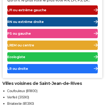
qui ont le plus voté le plus voté RN, LFI, PS, LR...
LFI ou extrême gauche
RN ou extrême droite
PS ou gauche
LREM ou centre
Ecologiste
LR ou droite
Villes voisines de Saint-Jean-de-Rives
Coufouleux (81800)
Verfeil (31590)
Briatexte (81390)