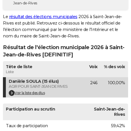
Jean-de-Rives
City break
Voyage de noces
Climat
Destinations
Voyage nature
Forum
+
PHOTO
Le
résultat des élections municipales
2026 à Saint-Jean-de-
GUIDES D'ACHAT
Rives est publié. Retrouvez ci-dessous le résultat officiel de
l'élection communiqué par le ministère de l'Intérieur et le
BONS PLANS
nom du maire de Saint-Jean-de-Rives.
CARTE DE VOEUX
Résultat de l'élection municipale 2026 à Saint-
Carte Bonne année
Carte Pâques
Carte de Noël
Carte Saint-Valentin
Carte d'anniversaire
Jean-de-Rives [DEFINITIF]
DICTIONNAIRE
Biographies
Expressions
Dictionnaire
Citations
Proverbes
Tête de liste
Voix
% des voix
PROGRAMME TV
Liste
COPAINS D'AVANT
Danièle SOULA (15 élus)
246
100,00%
AGIR POUR SAINT-JEAN DE RIVES
Se connecter
Collèges
Universités
Service militaire
S'inscrire
Lycées
Primaires
Entreprises
Avis de recherche
AVIS DE DÉCÈS
Voir la liste des élus
FORUM
Participation au scrutin
Saint-Jean-de-
Lifestyle
Sport
Television
Cinema
Bricolage
Culture
Auto
Voyage
Rives
Taux de participation
59,42%