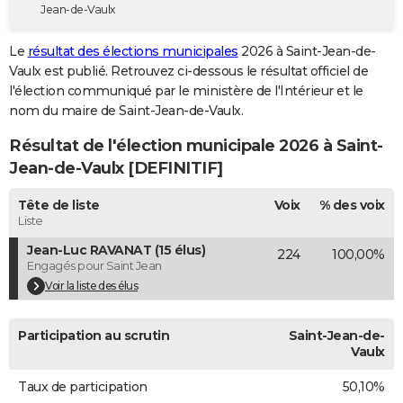
Jean-de-Vaulx
City break
Voyage de noces
Climat
Destinations
Voyage nature
Forum
+
PHOTO
Le
résultat des élections municipales
2026 à Saint-Jean-de-
GUIDES D'ACHAT
Vaulx est publié. Retrouvez ci-dessous le résultat officiel de
l'élection communiqué par le ministère de l'Intérieur et le
BONS PLANS
nom du maire de Saint-Jean-de-Vaulx.
CARTE DE VOEUX
Résultat de l'élection municipale 2026 à Saint-
Carte Bonne année
Carte Pâques
Carte de Noël
Carte Saint-Valentin
Carte d'anniversaire
Jean-de-Vaulx [DEFINITIF]
DICTIONNAIRE
Biographies
Expressions
Dictionnaire
Citations
Proverbes
Tête de liste
Voix
% des voix
PROGRAMME TV
Liste
COPAINS D'AVANT
Jean-Luc RAVANAT (15 élus)
224
100,00%
Engagés pour Saint Jean
Se connecter
Collèges
Universités
Service militaire
S'inscrire
Lycées
Primaires
Entreprises
Avis de recherche
AVIS DE DÉCÈS
Voir la liste des élus
FORUM
Participation au scrutin
Saint-Jean-de-
Lifestyle
Sport
Television
Cinema
Bricolage
Culture
Auto
Voyage
Vaulx
Taux de participation
50,10%