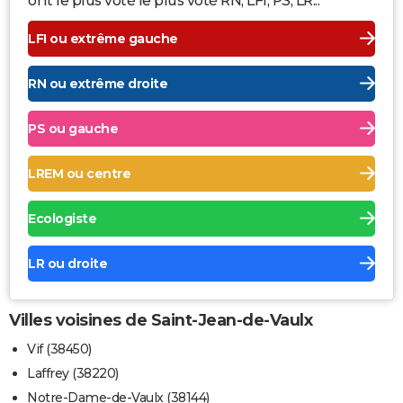
ont le plus voté le plus voté RN, LFI, PS, LR...
LFI ou extrême gauche
RN ou extrême droite
PS ou gauche
LREM ou centre
Ecologiste
LR ou droite
Villes voisines de Saint-Jean-de-Vaulx
Vif (38450)
Laffrey (38220)
Notre-Dame-de-Vaulx (38144)