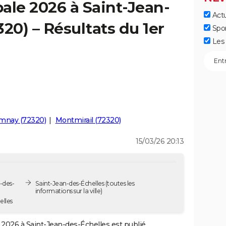
ale 2026 à Saint-Jean-
Actu
20) – Résultats du 1er
Spo
Les 
mnay (72320)
Montmirail (72320)
15/03/26 20:13
-des-
Saint-Jean-des-Échelles
(toutes les
informations sur la ville)
elles
2026 à Saint-Jean-des-Échelles est publié.