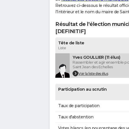
Retrouvez ci-dessous le résultat offi
l'Intérieur et le nom du maire de Sai
Résultat de l'élection munic
[DEFINITIF]
Tête de liste
Liste
Yves GOULLIER (11 élus)
Rassembler et agir ensemble pou
Saint Jean des Echelles
Voir la liste des élus
Participation au scrutin
Taux de participation
Taux d'abstention
Votes blancs (en pourcentage des v