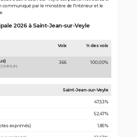
ion communiqué par le ministère de l'Intérieur et le
e.
ipale 2026 à Saint-Jean-sur-Veyle
Voix
% des voix
us)
366
100,00%
 COMMUN
Saint-Jean-sur-Veyle
47,53%
52,47%
otes exprimés)
1,85%