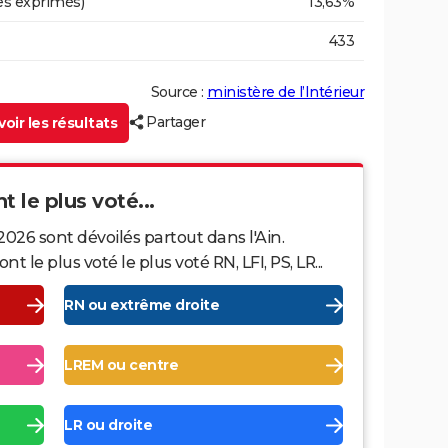
es exprimés)
13,63%
433
Source :
ministère de l’Intérieur
Partager
oir les résultats
nt le plus voté...
2026 sont dévoilés partout dans l'Ain.
le plus voté le plus voté RN, LFI, PS, LR...
RN ou extrême droite
LREM ou centre
LR ou droite