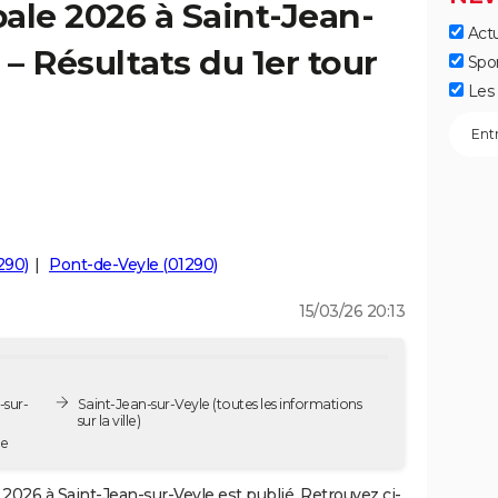
ale 2026 à Saint-Jean-
Actu
 – Résultats du 1er tour
Spo
Les 
290)
Pont-de-Veyle (01290)
15/03/26 20:13
-sur-
Saint-Jean-sur-Veyle
(toutes les informations
sur la ville)
le
2026 à Saint-Jean-sur-Veyle est publié. Retrouvez ci-