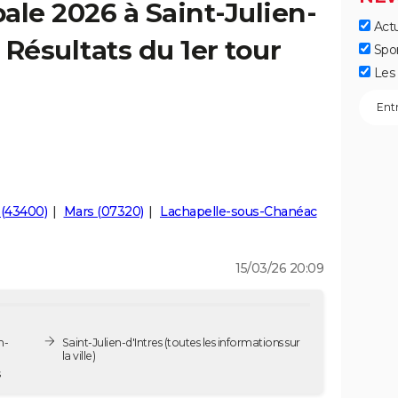
ale 2026 à Saint-Julien-
Actu
– Résultats du 1er tour
Spo
Les 
(43400)
Mars (07320)
Lachapelle-sous-Chanéac
15/03/26 20:09
n-
Saint-Julien-d'Intres
(toutes les informations sur
la ville)
s