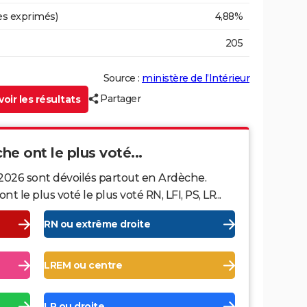
es exprimés)
4,88%
205
Source :
ministère de l’Intérieur
Partager
oir les résultats
che ont le plus voté...
 2026 sont dévoilés partout en Ardèche.
le plus voté le plus voté RN, LFI, PS, LR...
RN ou extrême droite
LREM ou centre
LR ou droite