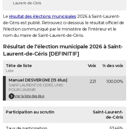
Laurent-de-Céris
City break
Voyage de noces
Climat
Destinations
Voyage nature
Forum
+
PHOTO
Le
résultat des élections municipales
2026 à Saint-Laurent-
GUIDES D'ACHAT
de-Céris est publié. Retrouvez ci-dessous le résultat officiel de
l'élection communiqué par le ministère de l'Intérieur et le
BONS PLANS
nom du maire de Saint-Laurent-de-Céris.
CARTE DE VOEUX
Résultat de l'élection municipale 2026 à Saint-
Carte Bonne année
Carte Pâques
Carte de Noël
Carte Saint-Valentin
Carte d'anniversaire
Laurent-de-Céris [DEFINITIF]
DICTIONNAIRE
Biographies
Expressions
Dictionnaire
Citations
Proverbes
Tête de liste
Voix
% des voix
PROGRAMME TV
Liste
COPAINS D'AVANT
Manuel DESVERGNE (15 élus)
221
100,00%
SAINT LAURENT DE CERIS, UNIS
Se connecter
Collèges
Universités
Service militaire
S'inscrire
Lycées
Primaires
Entreprises
Avis de recherche
AVIS DE DÉCÈS
POUR L'AVENIR
Voir la liste des élus
FORUM
Lifestyle
Sport
Television
Cinema
Bricolage
Culture
Auto
Voyage
Participation au scrutin
Saint-Laurent-
de-Céris
Taux de participation
57,46%