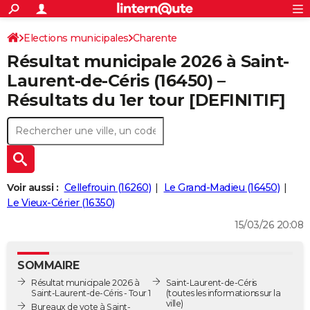
ACTUALITÉS
Connexion
S'inscrire
Elections municipales
Charente
Rechercher
Société
Education
Villes
Politique
Faits Divers
Monde
+
SPORT
Résultat municipale 2026 à Saint-
Football
Cyclisme
Forum
Coupe du monde 2026
Tennis
Rugby
CULTURE
Laurent-de-Céris (16450) –
Résultats du 1er tour [DEFINITIF]
TNT
Cinéma
Musique
Programme TV
Streaming
Sorties cinéma
+
FINANCE
Impôts
Immobilier
Banque
Crédit
Retraite
Epargne
Risques naturels par ville
Assurance
AUTO
Réserver un essai
Berlines
Forum auto
Essais
Citadines
SUV
+
HIGH-TECH
Meilleur smartphone
Ordinateurs
Guide high-tech
Mobiles
Internet
Jeux vidéo
+
BRICOLAGE
Voir aussi :
Cellefrouin (16260)
Le Grand-Madieu (16450)
Le Vieux-Cérier (16350)
Aménagement intérieur
Cuisine
Jardinage
+
Forum
Extérieur
Salle de bains
Rangement
WEEK-END
15/03/26 20:08
Escapades
Expositions
Week-end nature
Guides de France
Patrimoine
Musées
+
LIFESTYLE
SOMMAIRE
Bien-être
Mode
+
Art de vivre
Loisirs
Modes de vie
SANTE
Résultat municipale 2026 à
Saint-Laurent-de-Céris
Saint-Laurent-de-Céris - Tour 1
(toutes les informations sur la
Guide de la santé
Médicaments
+
Alimentation
Maladies
Sommeil
VOYAGE
ville)
Bureaux de vote à Saint-