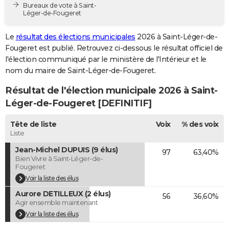
Bureaux de vote à Saint-
City break
Voyage de noces
Climat
Destinations
Voyage nature
Forum
+
PHOTO
Léger-de-Fougeret
GUIDES D'ACHAT
Le
résultat des élections municipales
2026 à Saint-Léger-de-
Fougeret est publié. Retrouvez ci-dessous le résultat officiel de
BONS PLANS
l'élection communiqué par le ministère de l'Intérieur et le
nom du maire de Saint-Léger-de-Fougeret.
CARTE DE VOEUX
Résultat de l'élection municipale 2026 à Saint-
Carte Bonne année
Carte Pâques
Carte de Noël
Carte Saint-Valentin
Carte d'anniversaire
DICTIONNAIRE
Léger-de-Fougeret [DEFINITIF]
Biographies
Expressions
Dictionnaire
Citations
Proverbes
PROGRAMME TV
Tête de liste
Voix
% des voix
Liste
COPAINS D'AVANT
Jean-Michel DUPUIS (9 élus)
97
63,40%
Se connecter
Collèges
Universités
Service militaire
S'inscrire
Lycées
Primaires
Entreprises
Avis de recherche
AVIS DE DÉCÈS
Bien Vivre à Saint-Léger-de-
Fougeret
FORUM
Voir la liste des élus
Aurore DETILLEUX (2 élus)
56
36,60%
Lifestyle
Sport
Television
Cinema
Bricolage
Culture
Auto
Voyage
Agir ensemble maintenant
Voir la liste des élus