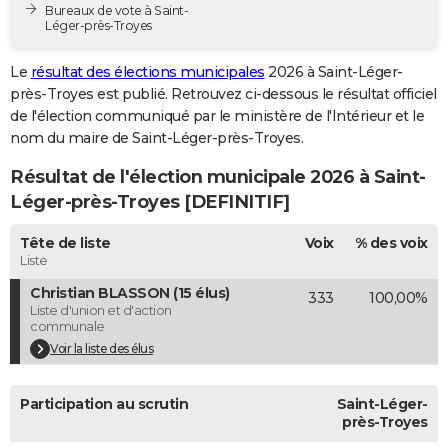
Bureaux de vote à Saint-
City break
Voyage de noces
Climat
Destinations
Voyage nature
Forum
+
PHOTO
Léger-près-Troyes
GUIDES D'ACHAT
Le
résultat des élections municipales
2026 à Saint-Léger-
près-Troyes est publié. Retrouvez ci-dessous le résultat officiel
BONS PLANS
de l'élection communiqué par le ministère de l'Intérieur et le
nom du maire de Saint-Léger-près-Troyes.
CARTE DE VOEUX
Résultat de l'élection municipale 2026 à Saint-
Carte Bonne année
Carte Pâques
Carte de Noël
Carte Saint-Valentin
Carte d'anniversaire
DICTIONNAIRE
Léger-près-Troyes [DEFINITIF]
Biographies
Expressions
Dictionnaire
Citations
Proverbes
PROGRAMME TV
Tête de liste
Voix
% des voix
Liste
COPAINS D'AVANT
Christian BLASSON (15 élus)
333
100,00%
Se connecter
Collèges
Universités
Service militaire
S'inscrire
Lycées
Primaires
Entreprises
Avis de recherche
AVIS DE DÉCÈS
Liste d'union et d'action
communale
FORUM
Voir la liste des élus
Lifestyle
Sport
Television
Cinema
Bricolage
Culture
Auto
Voyage
Participation au scrutin
Saint-Léger-
près-Troyes