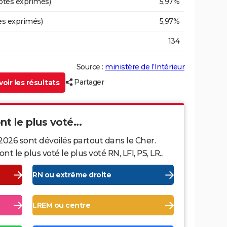
otes exprimés)
5,97%
es exprimés)
5,97%
134
Source :
ministère de l’Intérieur
Partager
oir les résultats
nt le plus voté...
2026 sont dévoilés partout dans le Cher.
le plus voté le plus voté RN, LFI, PS, LR...
RN ou extrême droite
LREM ou centre