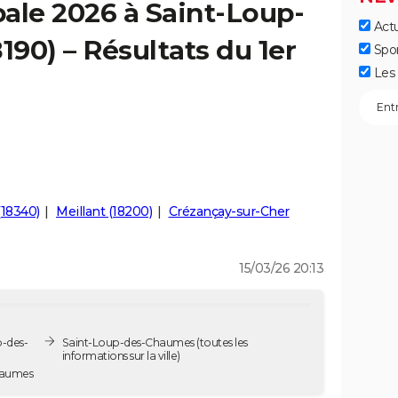
ale 2026 à Saint-Loup-
Actu
90) – Résultats du 1er
Spo
Les 
(18340)
Meillant (18200)
Crézançay-sur-Cher
15/03/26 20:13
p-des-
Saint-Loup-des-Chaumes
(toutes les
informations sur la ville)
haumes