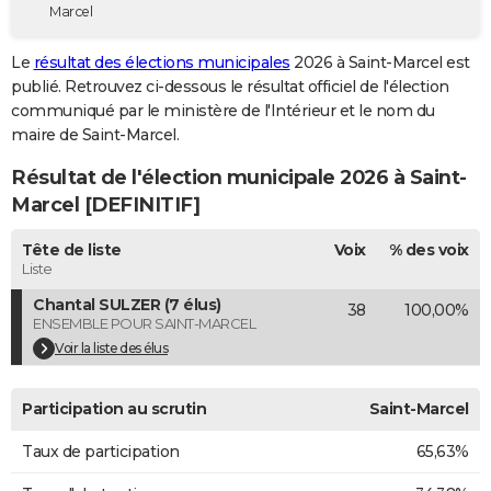
Marcel
City break
Voyage de noces
Climat
Destinations
Voyage nature
Forum
+
PHOTO
Le
résultat des élections municipales
2026 à Saint-Marcel est
GUIDES D'ACHAT
publié. Retrouvez ci-dessous le résultat officiel de l'élection
communiqué par le ministère de l'Intérieur et le nom du
BONS PLANS
maire de Saint-Marcel.
CARTE DE VOEUX
Résultat de l'élection municipale 2026 à Saint-
Carte Bonne année
Carte Pâques
Carte de Noël
Carte Saint-Valentin
Carte d'anniversaire
Marcel [DEFINITIF]
DICTIONNAIRE
Biographies
Expressions
Dictionnaire
Citations
Proverbes
Tête de liste
Voix
% des voix
PROGRAMME TV
Liste
COPAINS D'AVANT
Chantal SULZER (7 élus)
38
100,00%
ENSEMBLE POUR SAINT-MARCEL
Se connecter
Collèges
Universités
Service militaire
S'inscrire
Lycées
Primaires
Entreprises
Avis de recherche
AVIS DE DÉCÈS
Voir la liste des élus
FORUM
Participation au scrutin
Saint-Marcel
Lifestyle
Sport
Television
Cinema
Bricolage
Culture
Auto
Voyage
Taux de participation
65,63%