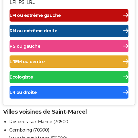
LFI, PS, LR...
LFI ou extrême gauche
RN ou extrême droite
PS ou gauche
LREM ou centre
Ecologiste
LR ou droite
Villes voisines de Saint-Marcel
Rosières-sur-Mance (70500)
Cemboing (70500)