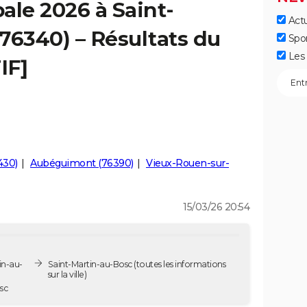
ale 2026 à Saint-
Actu
76340) – Résultats du
Spo
Les 
IF]
430)
Aubéguimont (76390)
Vieux-Rouen-sur-
15/03/26 20:54
in-au-
Saint-Martin-au-Bosc
(toutes les informations
sur la ville)
sc