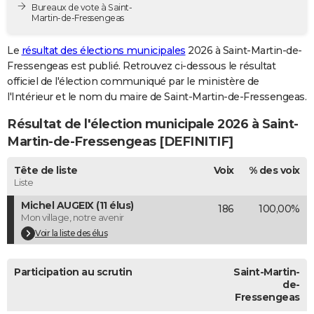
Bureaux de vote à Saint-
City break
Voyage de noces
Climat
Destinations
Voyage nature
Forum
+
PHOTO
Martin-de-Fressengeas
GUIDES D'ACHAT
Le
résultat des élections municipales
2026 à Saint-Martin-de-
Fressengeas est publié. Retrouvez ci-dessous le résultat
BONS PLANS
officiel de l'élection communiqué par le ministère de
l'Intérieur et le nom du maire de Saint-Martin-de-Fressengeas.
CARTE DE VOEUX
Résultat de l'élection municipale 2026 à Saint-
Carte Bonne année
Carte Pâques
Carte de Noël
Carte Saint-Valentin
Carte d'anniversaire
DICTIONNAIRE
Martin-de-Fressengeas [DEFINITIF]
Biographies
Expressions
Dictionnaire
Citations
Proverbes
PROGRAMME TV
Tête de liste
Voix
% des voix
Liste
COPAINS D'AVANT
Michel AUGEIX (11 élus)
186
100,00%
Se connecter
Collèges
Universités
Service militaire
S'inscrire
Lycées
Primaires
Entreprises
Avis de recherche
AVIS DE DÉCÈS
Mon village, notre avenir
Voir la liste des élus
FORUM
Lifestyle
Sport
Television
Cinema
Bricolage
Culture
Auto
Voyage
Participation au scrutin
Saint-Martin-
de-
Fressengeas