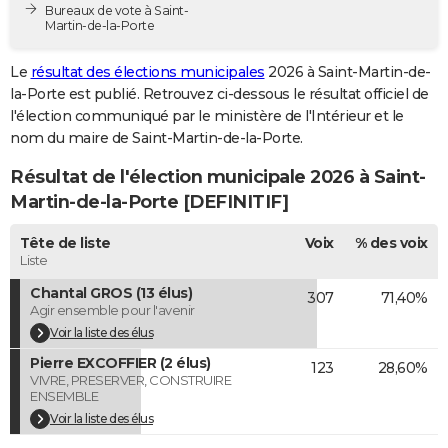
Bureaux de vote à Saint-
City break
Voyage de noces
Climat
Destinations
Voyage nature
Forum
+
PHOTO
Martin-de-la-Porte
GUIDES D'ACHAT
Le
résultat des élections municipales
2026 à Saint-Martin-de-
la-Porte est publié. Retrouvez ci-dessous le résultat officiel de
BONS PLANS
l'élection communiqué par le ministère de l'Intérieur et le
nom du maire de Saint-Martin-de-la-Porte.
CARTE DE VOEUX
Résultat de l'élection municipale 2026 à Saint-
Carte Bonne année
Carte Pâques
Carte de Noël
Carte Saint-Valentin
Carte d'anniversaire
DICTIONNAIRE
Martin-de-la-Porte [DEFINITIF]
Biographies
Expressions
Dictionnaire
Citations
Proverbes
PROGRAMME TV
Tête de liste
Voix
% des voix
Liste
COPAINS D'AVANT
Chantal GROS (13 élus)
307
71,40%
Se connecter
Collèges
Universités
Service militaire
S'inscrire
Lycées
Primaires
Entreprises
Avis de recherche
AVIS DE DÉCÈS
Agir ensemble pour l'avenir
Voir la liste des élus
FORUM
Pierre EXCOFFIER (2 élus)
123
28,60%
VIVRE, PRESERVER, CONSTRUIRE
Lifestyle
Sport
Television
Cinema
Bricolage
Culture
Auto
Voyage
ENSEMBLE
Voir la liste des élus