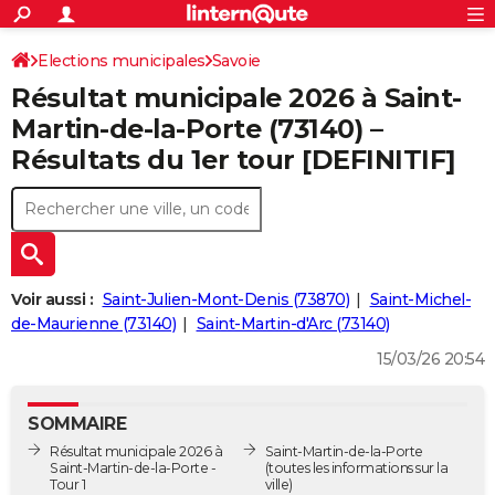
ACTUALITÉS
Connexion
S'inscrire
Elections municipales
Savoie
Rechercher
Société
Education
Villes
Politique
Faits Divers
Monde
+
SPORT
Résultat municipale 2026 à Saint-
Football
Cyclisme
Forum
Coupe du monde 2026
Tennis
Rugby
CULTURE
Martin-de-la-Porte (73140) –
Résultats du 1er tour [DEFINITIF]
TNT
Cinéma
Musique
Programme TV
Streaming
Sorties cinéma
+
FINANCE
Impôts
Immobilier
Banque
Crédit
Retraite
Epargne
Risques naturels par ville
Assurance
AUTO
Réserver un essai
Berlines
Forum auto
Essais
Citadines
SUV
+
HIGH-TECH
Meilleur smartphone
Ordinateurs
Guide high-tech
Mobiles
Internet
Jeux vidéo
+
BRICOLAGE
Voir aussi :
Saint-Julien-Mont-Denis (73870)
Saint-Michel-
de-Maurienne (73140)
Saint-Martin-d'Arc (73140)
Aménagement intérieur
Cuisine
Jardinage
+
Forum
Extérieur
Salle de bains
Rangement
WEEK-END
15/03/26 20:54
Escapades
Expositions
Week-end nature
Guides de France
Patrimoine
Musées
+
LIFESTYLE
SOMMAIRE
Bien-être
Mode
+
Art de vivre
Loisirs
Modes de vie
SANTE
Résultat municipale 2026 à
Saint-Martin-de-la-Porte
Saint-Martin-de-la-Porte -
(toutes les informations sur la
Guide de la santé
Médicaments
+
Alimentation
Maladies
Sommeil
VOYAGE
Tour 1
ville)